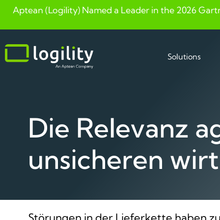
Aptean (Logility) Named a Leader in the 2026 Gart
Skip
to
content
Solutions
Die Relevanz a
unsicheren wirt
Störungen in der Lieferkette haben z