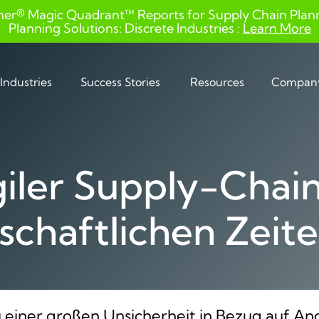
ner® Magic Quadrant™ Reports for Supply Chain Planni
Planning Solutions: Discrete Industries :
Learn More
Industries
Success Stories
Resources
Compan
giler Supply-Chai
schaftlichen Zeit
u einer großen Unsicherheit in Bezug auf 