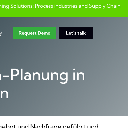
ng Solutions: Process industries and ​Supply Chain
y
Request Demo
Let’s talk
Search
n-Planung in
en
Angebot und Nachfrage geführt und